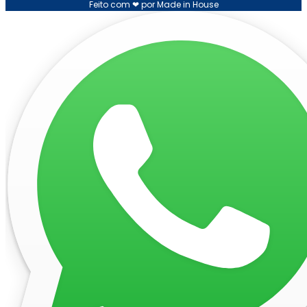
Feito com ❤ por Made in House