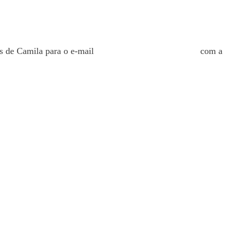
os de Camila para o e-mail
secretaria.rh12@gmail.com
com a