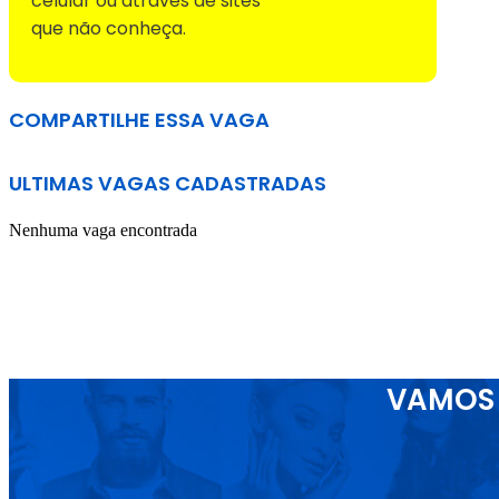
celular ou através de sites
que não conheça.
COMPARTILHE ESSA VAGA
ULTIMAS VAGAS CADASTRADAS
Nenhuma vaga encontrada
VAMOS 