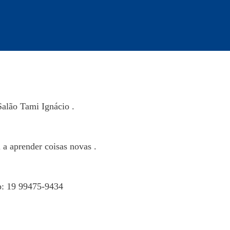
Salão Tami Ignácio .
l a aprender coisas novas .
p: 19 99475-9434