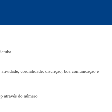
iatuba.
 atividade, cordialidade, discrição, boa comunicação e
pp através do número
(19) 8609-0223