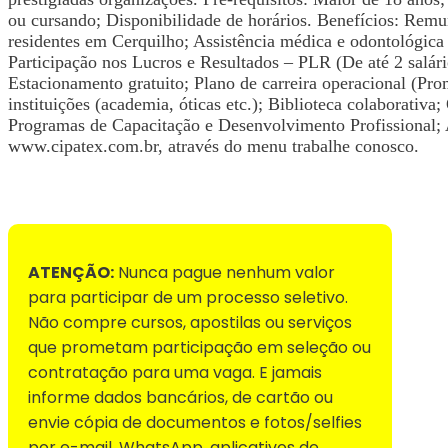
ou cursando; Disponibilidade de horários. Benefícios: Remun
residentes em Cerquilho; Assistência médica e odontológica 
Participação nos Lucros e Resultados – PLR (De até 2 salár
Estacionamento gratuito; Plano de carreira operacional (Pr
instituições (academia, óticas etc.); Biblioteca colaborativ
Programas de Capacitação e Desenvolvimento Profissional; 
www.cipatex.com.br, através do menu trabalhe conosco.
Voltar para Mural de Empregos
ATENÇÃO:
Nunca pague nenhum valor
para participar de um processo seletivo.
Não compre cursos, apostilas ou serviços
que prometam participação em seleção ou
contratação para uma vaga. E jamais
informe dados bancários, de cartão ou
envie cópia de documentos e fotos/selfies
por e-mail, WhatsApp, aplicativos de