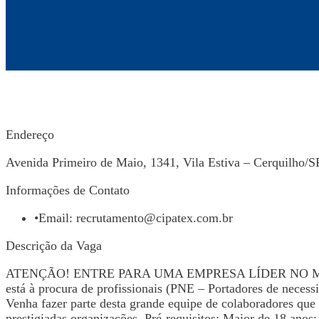
Endereço
Avenida Primeiro de Maio, 1341, Vila Estiva – Cerquilho/S
Informações de Contato
•
Email:
recrutamento@cipatex.com.br
Descrição da Vaga
ATENÇÃO! ENTRE PARA UMA EMPRESA LÍDER NO MERCAD
está à procura de profissionais (PNE – Portadores de necess
Venha fazer parte desta grande equipe de colaboradores qu
prestigiadas organizações. Pré-requisitos: Maior de 18 ano