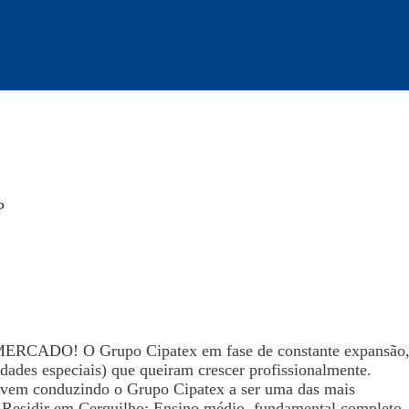
P
O! O Grupo Cipatex em fase de constante expansão
idades especiais) que queiram crescer profissionalmente.
e vem conduzindo o Grupo Cipatex a ser uma das mais
s; Residir em Cerquilho; Ensino médio, fundamental completo