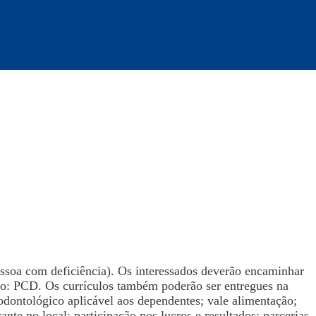
ssoa com deficiência). Os interessados deverão encaminhar
o: PCD. Os currículos também poderão ser entregues na
odontológico aplicável aos dependentes; vale alimentação;
ante no local; participação nos lucros e resultados; parcerias