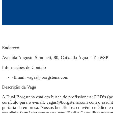
Endereço
Avenida Augusto Simoneti, 80, Caixa da Água – Tietê/SP
Informações de Contato
•
Email:
vagas@borgstena.com
Descrição da Vaga
A Dual Borgstena está em busca de profissionais: PCD’s (pe
currículo para o e-mail:
vagas@borgstena.com
com o assunt
portaria da empresa. Nossos benefícios: convênio médico e 
convênio farmácia; transporte para Tietê e Cerquilho; restaur