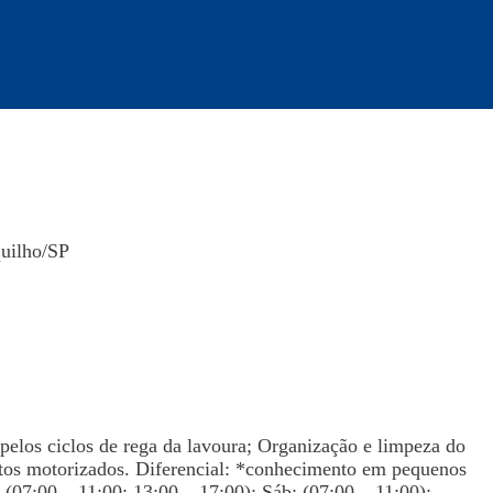
quilho/SP
los ciclos de rega da lavoura; Organização e limpeza do
tos motorizados. Diferencial: *conhecimento em pequenos
x (07:00 – 11:00; 13:00 – 17:00); Sáb: (07:00 – 11:00); –