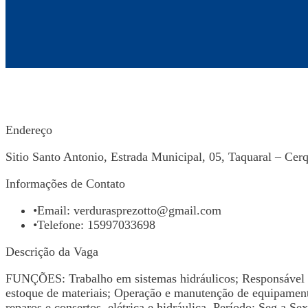
Endereço
Sitio Santo Antonio, Estrada Municipal, 05, Taquaral – Cer
Informações de Contato
•
Email:
verdurasprezotto@gmail.com
•
Telefone: 15997033698
Descrição da Vaga
FUNÇÕES: Trabalho em sistemas hidráulicos; Responsável pe
estoque de materiais; Operação e manutenção de equipamen
reparos e consertos, elétrica e hidráulica. Período: Seg a Se