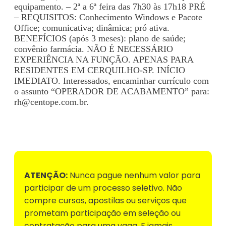
equipamento. – 2ª a 6ª feira das 7h30 às 17h18 PRÉ
– REQUISITOS: Conhecimento Windows e Pacote
Office; comunicativa; dinâmica; pró ativa.
BENEFÍCIOS (após 3 meses): plano de saúde;
convênio farmácia. NÃO É NECESSÁRIO
EXPERIÊNCIA NA FUNÇÃO. APENAS PARA
RESIDENTES EM CERQUILHO-SP. INÍCIO
IMEDIATO. Interessados, encaminhar currículo com
o assunto “OPERADOR DE ACABAMENTO” para:
rh@centope.com.br
.
Voltar para Mural de Empregos
ATENÇÃO:
Nunca pague nenhum valor para
participar de um processo seletivo. Não
compre cursos, apostilas ou serviços que
prometam participação em seleção ou
contratação para uma vaga. E jamais