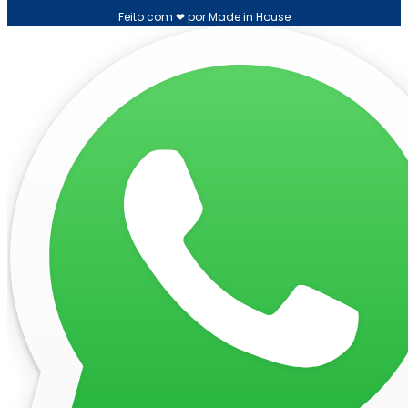
Feito com ❤ por Made in House