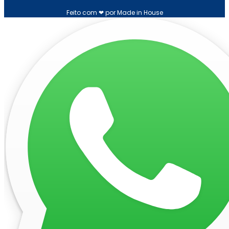
Feito com ❤ por Made in House