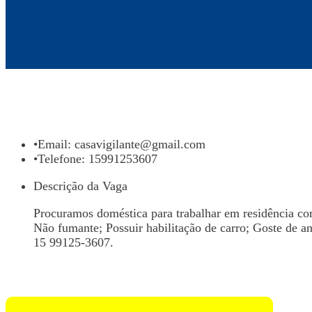
•
Email:
casavigilante@gmail.com
•
Telefone: 15991253607
Descrição da Vaga
Procuramos doméstica para trabalhar em residência com
Não fumante; Possuir habilitação de carro; Goste de a
15 99125-3607.
Voltar para Mural de Empregos