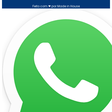
Feito com ❤ por Made in House