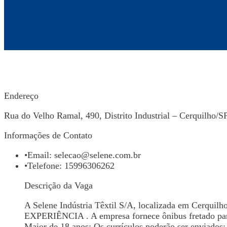
Endereço
Rua do Velho Ramal, 490, Distrito Industrial – Cerquilho/S
Informações de Contato
•
Email:
selecao@selene.com.br
•
Telefone: 15996306262
Descrição da Vaga
A Selene Indústria Têxtil S/A, localizada em Cer
EXPERIÊNCIA . A empresa fornece ônibus fretado para 
Maior de 18 anos; Os currículos poderão ser enviados: