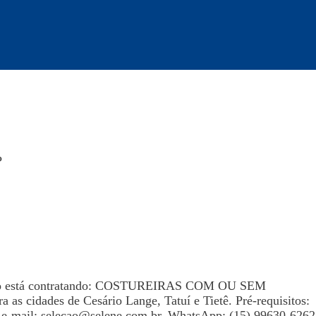
P
quilho está contratando: COSTUREIRAS COM OU SEM
as cidades de Cesário Lange, Tatuí e Tietê. Pré-requisitos:
 e-mail:
selecao@selene.com.br
, WhatsApp: (15) 99630-6262