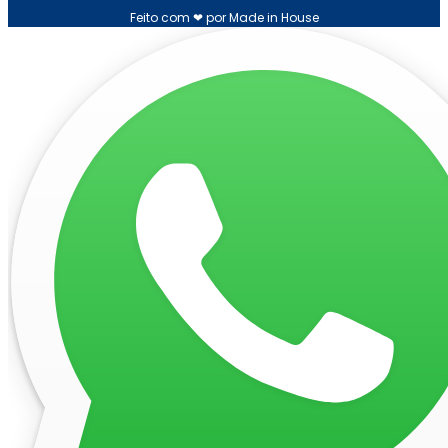
Feito com ❤ por Made in House