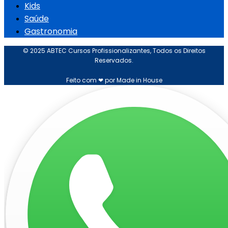
Kids
Saúde
Gastronomia
© 2025 ABTEC Cursos Profissionalizantes, Todos os Direitos
Reservados.
Feito com ❤ por Made in House