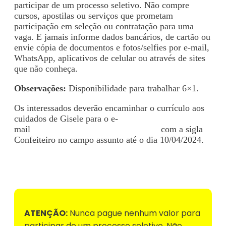
participar de um processo seletivo. Não compre
cursos, apostilas ou serviços que prometam
participação em seleção ou contratação para uma
vaga. E jamais informe dados bancários, de cartão ou
envie cópia de documentos e fotos/selfies por e-mail,
WhatsApp, aplicativos de celular ou através de sites
que não conheça.
Observações:
Disponibilidade para trabalhar 6×1.
Os interessados deverão encaminhar o currículo aos
cuidados de Gisele para o e-
mail
rh.padariahortolandia@gmail.com
com a sigla
Confeiteiro no campo assunto até o dia 10/04/2024.
Voltar para Mural de Empregos
ATENÇÃO:
Nunca pague nenhum valor para
participar de um processo seletivo. Não