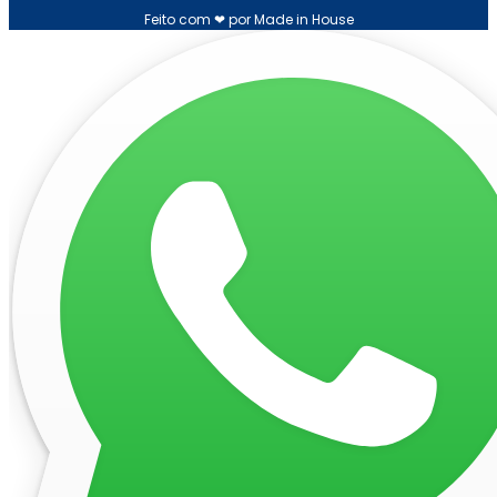
Feito com ❤ por Made in House