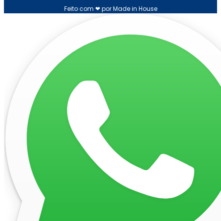
Feito com ❤ por Made in House