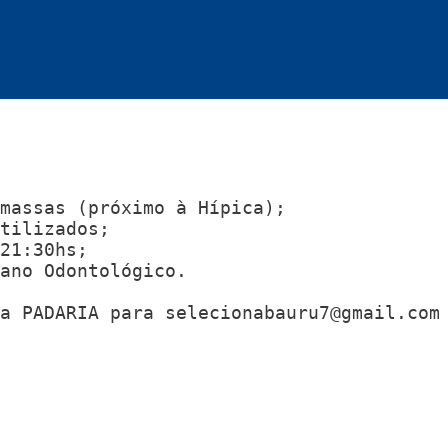
massas (próximo à Hípica);

tilizados;

21:30hs;

ano Odontológico.

a PADARIA para 
selecionabauru7@gmail.com