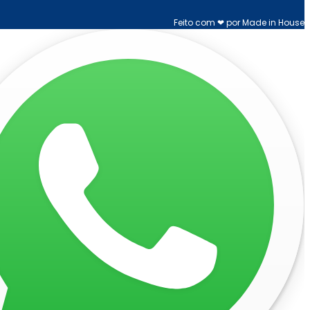
Feito com ❤ por Made in House