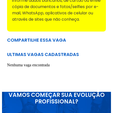
informe dados bancários, de cartão ou envie
cópia de documentos e fotos/selfies por e-
mail, WhatsApp, aplicativos de celular ou
através de sites que não conheça.
COMPARTILHE ESSA VAGA
ULTIMAS VAGAS CADASTRADAS
Nenhuma vaga encontrada
VAMOS COMEÇAR SUA EVOLUÇÃO
PROFISSIONAL?