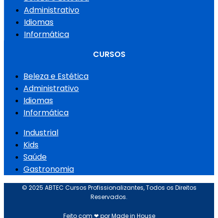
Administrativo
Idiomas
Informática
CURSOS
Beleza e Estética
Administrativo
Idiomas
Informática
Industrial
Kids
Saúde
Gastronomia
© 2025 ABTEC Cursos Profissionalizantes, Todos os Direitos
Reservados.
Feito com ❤ por Made in House