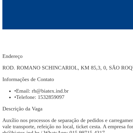
Endereço
ROD. ROMANO SCHINCARIOL, KM 85,3, 0, SÃO ROQUE
Informações de Contato
•
Email:
rh@biatex.ind.br
•
Telefone: 1532859097
Descrição da Vaga
Auxílio nos processos de separação de pedidos e carregame
vale transporte, refeição no local, ticket cesta. A empresa fo
rh@biatex.ind.br
/ WhatsApp: 015 99715-4317.