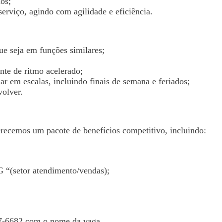
os;
serviço, agindo com agilidade e eficiência.
e seja em funções similares;
nte de ritmo acelerado;
har em escalas, incluindo finais de semana e feriados;
volver.
recemos um pacote de benefícios competitivo, incluindo:
setor atendimento/vendas);
97-6682 com o nome da vaga.