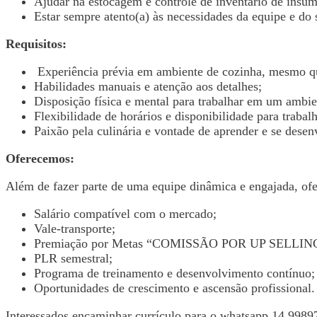
Ajudar na estocagem e controle de inventário de insum
Estar sempre atento(a) às necessidades da equipe e do 
Requisitos:
Experiência prévia em ambiente de cozinha, mesmo qu
Habilidades manuais e atenção aos detalhes;
Disposição física e mental para trabalhar em um ambie
Flexibilidade de horários e disponibilidade para trabal
Paixão pela culinária e vontade de aprender e se desen
Oferecemos:
Além de fazer parte de uma equipe dinâmica e engajada, ofe
Salário compatível com o mercado;
Vale-transporte;
Premiação por Metas “COMISSÃO POR UP SELLING “(
PLR semestral;
Programa de treinamento e desenvolvimento contínuo;
Oportunidades de crescimento e ascensão profissional.
Interessados encaminhar currículo para o whatsapp 14 998