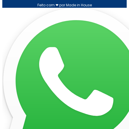
Feito com ❤ por Made in House