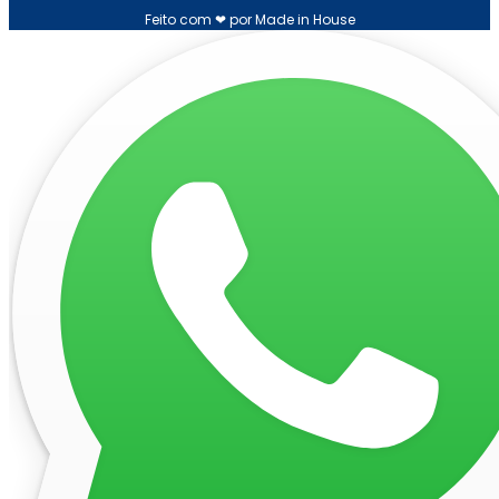
Feito com ❤ por Made in House