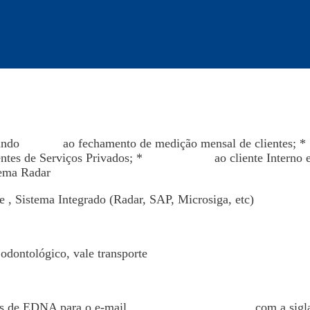
dando
suporte
ao fechamento de medição mensal de clientes; *
entes de Serviços Privados; *
Atendimento
ao cliente Interno 
ema Radar
 , Sistema Integrado (Radar, SAP, Microsiga, etc)
odontológico, vale transporte
dos de EDNA para o e-mail
rhsetor10@hotmail.com
com a sigl