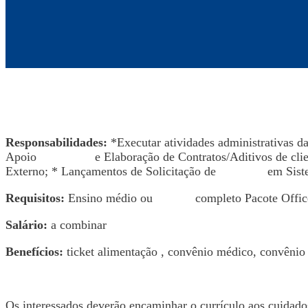
Responsabilidades:
*Executar atividades administrativas 
Apoio
Comercial
e Elaboração de Contratos/Aditivos de cli
Externo; * Lançamentos de Solicitação de
Compras
em Sist
Requisitos:
Ensino médio ou
técnico
completo Pacote Office
Salário:
a combinar
Benefícios:
ticket alimentação , convênio médico, convênio 
Os interessados deverão encaminhar o currículo aos cuida