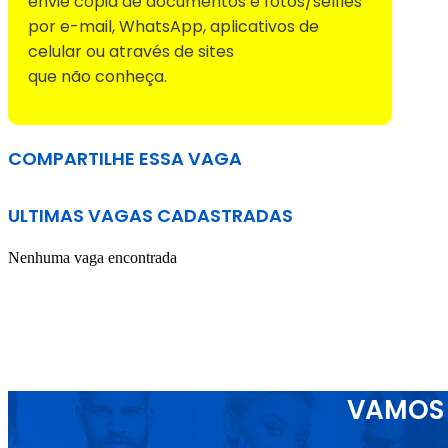
envie cópia de documentos e fotos/selfies
por e-mail, WhatsApp, aplicativos de
celular ou através de sites
que não conheça.
COMPARTILHE ESSA VAGA
ULTIMAS VAGAS CADASTRADAS
Nenhuma vaga encontrada
VAMOS 