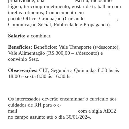
proatividade, boa
comunicação
escrita, raciocínio
lógico, ter comprometimento, gostar de trabalhar com
tarefas rotineiras; Conhecimento em
informática
,
pacote Office; Graduação (Cursando
Administração
,
Comunicação Social, Publicidade e Propaganda).
Salário:
a combinar
Benefícios:
Benefícios: Vale Transporte (s/desconto),
Vale Alimentação (R$ 300,00 – s/desconto) e
convênio Sesc.
Observações:
CLT, Segunda a Quinta das 8:30 hs ás
18:00 e sexta 8:30 ás 16:30 hs.
Os interessados deverão encaminhar o currículo aos
cuidados de RH para o e-
mail
rhcontratacao7@gmail.com
com a sigla AEC2
no campo assunto até o dia 30/01/2024.