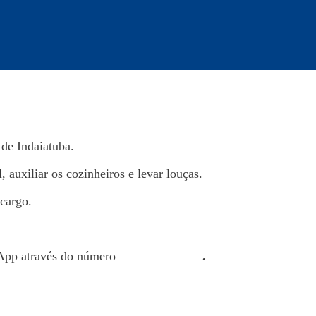
de Indaiatuba.
 auxiliar os cozinheiros e levar louças.
 cargo.
sApp através do número
(19) 3875-4968
.