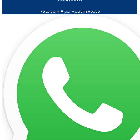
Feito com ❤ por Made in House