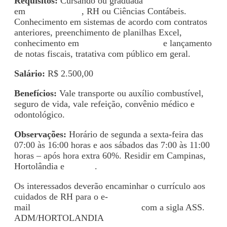
Requisitos:
Cursando ou graduada
em
Administração
, RH ou Ciências Contábeis.
Conhecimento em sistemas de acordo com contratos
anteriores, preenchimento de planilhas Excel,
conhecimento em
departamento pessoal
e lançamento
de notas fiscais, tratativa com público em geral.
Salário:
R$ 2.500,00
Benefícios:
Vale transporte ou auxílio combustível,
seguro de vida, vale refeição, convênio médico e
odontológico.
Observações:
Horário de segunda a sexta-feira das
07:00 às 16:00 horas e aos sábados das 7:00 às 11:00
horas – após hora extra 60%. Residir em Campinas,
Hortolândia e
Sumaré
.
Os interessados deverão encaminhar o currículo aos
cuidados de RH para o e-
mail
selecao@campinasrh.com.br
com a sigla ASS.
ADM/HORTOLANDIA