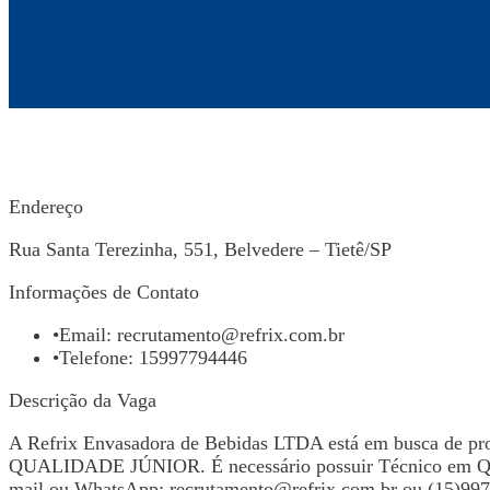
Endereço
Rua Santa Terezinha, 551, Belvedere – Tietê/SP
Informações de Contato
•
Email:
recrutamento@refrix.com.br
•
Telefone: 15997794446
Descrição da Vaga
A Refrix Envasadora de Bebidas LTDA está em busca de
QUALIDADE JÚNIOR. É necessário possuir Técnico em Quím
mail ou WhatsApp:
recrutamento@refrix.com.br
ou (15)99