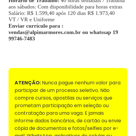
Horário de Trabalho:
40 horas semanais / Trabalha
aos sábados: Com disponibilidade para horas extras
Salário: R$ 1.599,40 após 120 dias R$ 1.973,40
VT / VR e Uniforme
Enviar currículo para :
vendas@alpimarmores.com.br
ou whatssap
19
99746-7483
Voltar para Mural de Empregos
ATENÇÃO:
Nunca pague nenhum valor para
participar de um processo seletivo. Não
compre cursos, apostilas ou serviços que
prometam participação em seleção ou
contratação para uma vaga. E jamais
informe dados bancários, de cartão ou envie
cópia de documentos e fotos/selfies por e-
mail, WhatsApp, aplicativos de celular ou