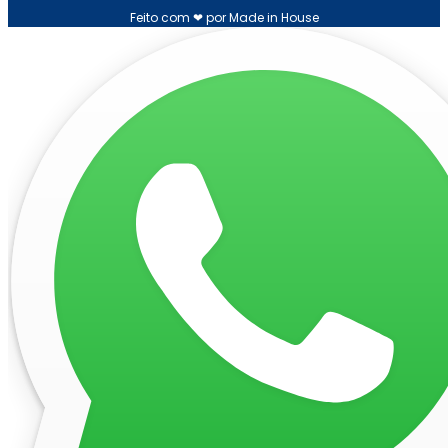
Feito com ❤ por Made in House