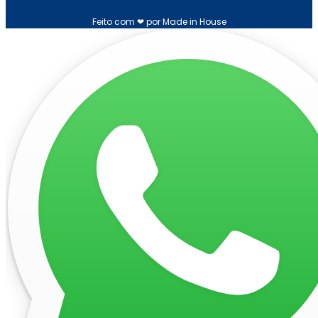
Feito com ❤ por Made in House