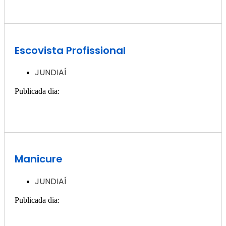
Quero ver essa vaga >>
Escovista Profissional
JUNDIAÍ
Publicada dia:
4, dezembro - 2024
Quero ver essa vaga >>
Manicure
JUNDIAÍ
Publicada dia:
4, dezembro - 2024
Quero ver essa vaga >>