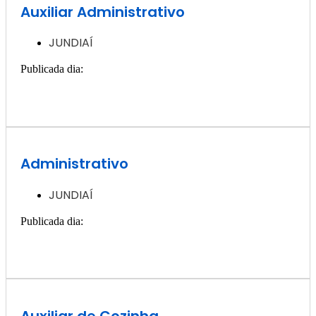
Auxiliar Administrativo
JUNDIAÍ
Publicada dia:
13, dezembro - 2024
Quero ver essa vaga >>
Administrativo
JUNDIAÍ
Publicada dia:
11, dezembro - 2024
Quero ver essa vaga >>
Auxiliar de Cozinha