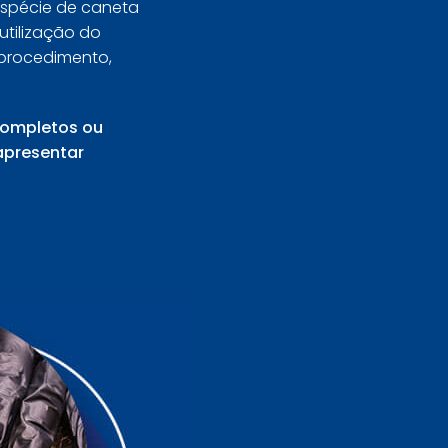
spécie de caneta
tilização do
o procedimento,
 completos ou
apresentar