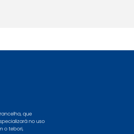
Seja Aluno
rancelha, que
especializará no uso
 o tebori,