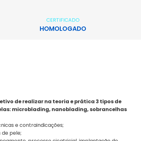
CERTIFICADO
HOMOLOGADO
vo de realizar na teoria e prática 3 tipos de
las:
microblading, nanoblading, sobrancelhas
icas e contraindicações;
 de pele;
peamento, processo cicatricial, implantação de