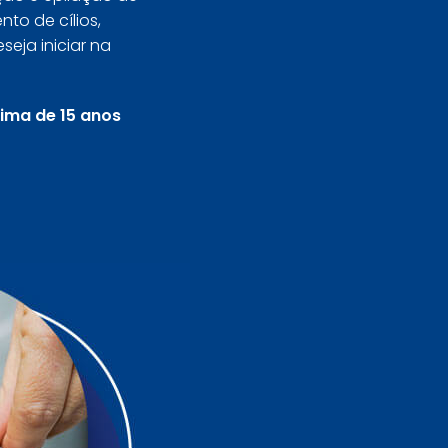
o de cílios,
eja iniciar na
nima de 15 anos