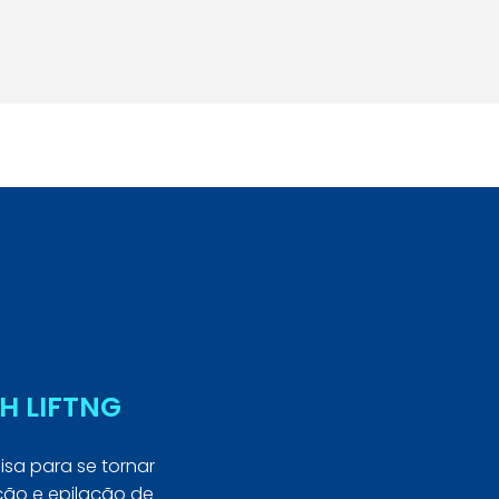
Seja Aluno
H LIFTNG
isa para se tornar
ção e epilação de