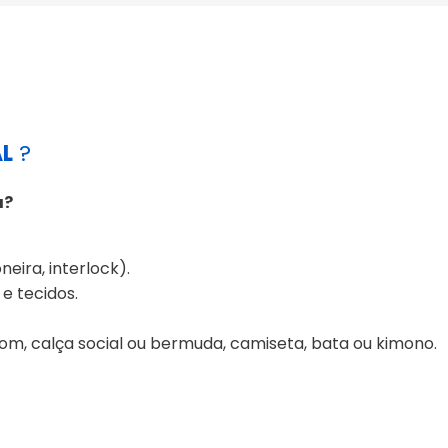
AL
?
a?
eira, interlock).
e tecidos.
tom, calça social ou bermuda, camiseta, bata ou kimono.