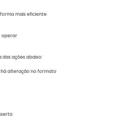
 forma mais eficiente
o operar
a das ações abaixo:
e há alteração no formato
nserto