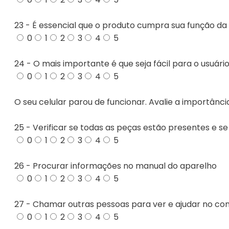
23 - É essencial que o produto cumpra sua função da
0
1
2
3
4
5
24 - O mais importante é que seja fácil para o usuári
0
1
2
3
4
5
O seu celular parou de funcionar. Avalie a importânci
25 - Verificar se todas as peças estão presentes e s
0
1
2
3
4
5
26 - Procurar informações no manual do aparelho
0
1
2
3
4
5
27 - Chamar outras pessoas para ver e ajudar no co
0
1
2
3
4
5