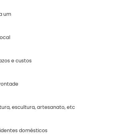
da um
local
azos e custos
 vontade
tura, escultura, artesanato, etc
cidentes domésticos