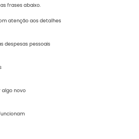
s frases abaixo.
com atenção aos detalhes
as despesas pessoais
s
r algo novo
 funcionam