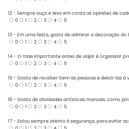
12 - Sempre ouço e levo em conta as opiniões de ca
0
1
2
3
4
5
13 - Em uma festa, gosto de admirar a decoração do 
0
1
2
3
4
5
14 - O mais importante antes de viajar é organizar pr
0
1
2
3
4
5
15 - Gosto de receber bem as pessoas e deixá-las à
0
1
2
3
4
5
16 - Gosto de atividades artísticas manuais, como pin
0
1
2
3
4
5
17 - Estou sempre atento à segurança, para evitar a
0
1
2
3
4
5