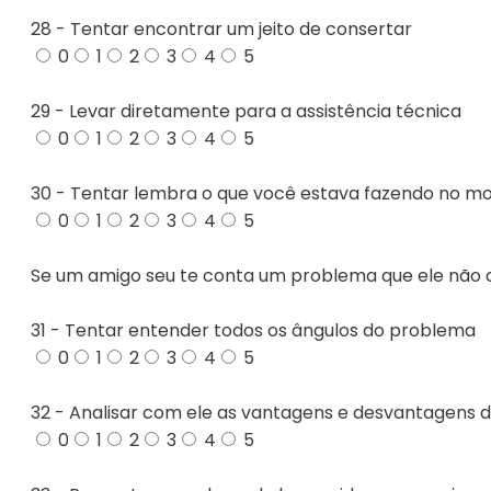
28 - Tentar encontrar um jeito de consertar
0
1
2
3
4
5
29 - Levar diretamente para a assistência técnica
0
1
2
3
4
5
30 - Tentar lembra o que você estava fazendo no m
0
1
2
3
4
5
Se um amigo seu te conta um problema que ele não 
31 - Tentar entender todos os ângulos do problema
0
1
2
3
4
5
32 - Analisar com ele as vantagens e desvantagens d
0
1
2
3
4
5