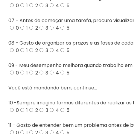
0
1
2
3
4
5
07 - Antes de começar uma tarefa, procuro visualizar 
0
1
2
3
4
5
08 - Gosto de organizar os prazos e as fases de cada
0
1
2
3
4
5
09 - Meu desempenho melhora quando trabalho em 
0
1
2
3
4
5
Você está mandando bem, continue...
10 -Sempre imagino formas diferentes de realizar as 
0
1
2
3
4
5
11 - Gosto de entender bem um problema antes de b
0
1
2
3
4
5