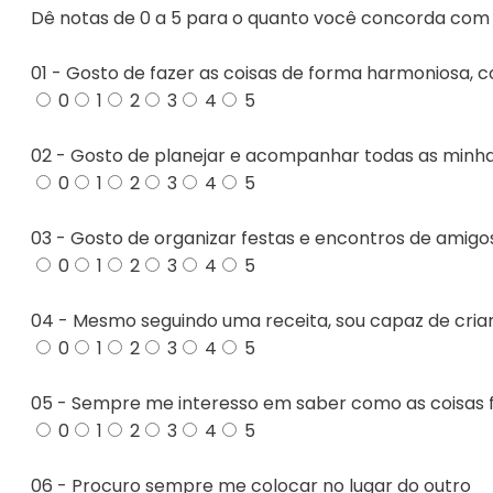
Dê notas de 0 a 5 para o quanto você concorda com a
01 - Gosto de fazer as coisas de forma harmoniosa, 
0
1
2
3
4
5
02 - Gosto de planejar e acompanhar todas as minh
0
1
2
3
4
5
03 - Gosto de organizar festas e encontros de amigo
0
1
2
3
4
5
04 - Mesmo seguindo uma receita, sou capaz de cria
0
1
2
3
4
5
05 - Sempre me interesso em saber como as coisas
0
1
2
3
4
5
06 - Procuro sempre me colocar no lugar do outro