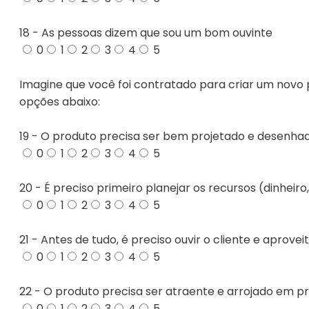
18 - As pessoas dizem que sou um bom ouvinte
0
1
2
3
4
5
Imagine que você foi contratado para criar um novo 
opções abaixo:
19 - O produto precisa ser bem projetado e desenha
0
1
2
3
4
5
20 - É preciso primeiro planejar os recursos (dinheir
0
1
2
3
4
5
21 - Antes de tudo, é preciso ouvir o cliente e aprove
0
1
2
3
4
5
22 - O produto precisa ser atraente e arrojado em pr
0
1
2
3
4
5